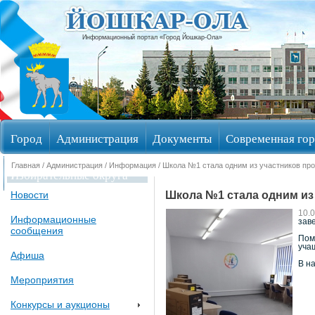
Информационный портал «Город Йошкар-Ола»
Город
Администрация
Документы
Современная гор
Главная
/
Администрация
/
Информация
/ Школа №1 стала одним из участников пр
Избирательные округа
Школа №1 стала одним из 
Новости
10.
Информационные
зав
сообщения
Пом
уча
Афиша
В н
Мероприятия
Конкурсы и аукционы