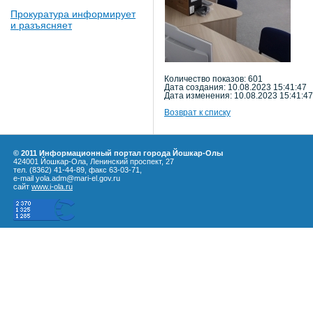
Прокуратура информирует
и разъясняет
Количество показов: 601
Дата создания: 10.08.2023 15:41:47
Дата изменения: 10.08.2023 15:41:47
Возврат к списку
© 2011 Информационный портал города Йошкар-Олы
424001 Йошкар-Ола, Ленинский проспект, 27
тел. (8362) 41-44-89, факс 63-03-71,
e-mail yola.adm@mari-el.gov.ru
сайт
www.i-ola.ru