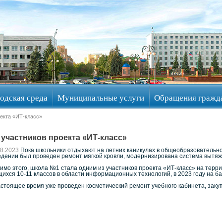
одская среда
Муниципальные услуги
Обращения гражд
оекта «ИТ-класс»
участников проекта «ИТ-класс»
08.2023
Пока школьники отдыхают на летних каникулах в общеобразовательной 
едении был проведен ремонт мягкой кровли, модернизирована система вытяжки
имо этого, школа №1 стала одним из участников проекта «ИТ-класс» на тер
щихся 10-11 классов в области информационных технологий, в 2023 году на 
астоящее время уже проведен косметический ремонт учебного кабинета, зак