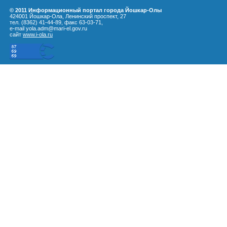
© 2011 Информационный портал города Йошкар-Олы
424001 Йошкар-Ола, Ленинский проспект, 27
тел. (8362) 41-44-89, факс 63-03-71,
e-mail yola.adm@mari-el.gov.ru
сайт
www.i-ola.ru