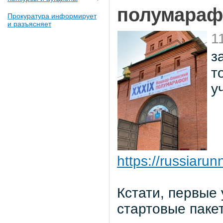
полумараф
Прокуратура информирует
и разъясняет
1
з
т
у
https://russiaru
Кстати, первые
стартовые паке