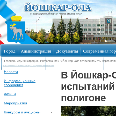
Информационный портал «Город Йошкар-Ола»
Город
Администрация
Документы
Современная гор
Главная
/
Администрация
/
Информация
/ В Йошкар-Оле почтили память жертв исп
Обращения граждан
Общественные обсуждения
Изби
В Йошкар-
Новости
Информационные
испытаний
сообщения
Афиша
полигоне
Мероприятия
Конкурсы и аукционы