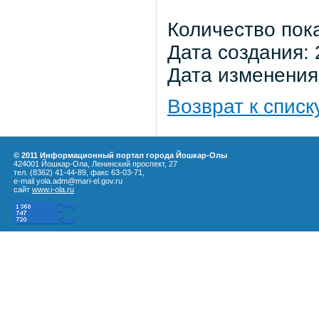
Количество пок
Дата создания: 
Дата изменения:
Возврат к списк
© 2011 Информационный портал города Йошкар-Олы
424001 Йошкар-Ола, Ленинский проспект, 27
тел. (8362) 41-44-89, факс 63-03-71,
e-mail yola.adm@mari-el.gov.ru
сайт
www.i-ola.ru