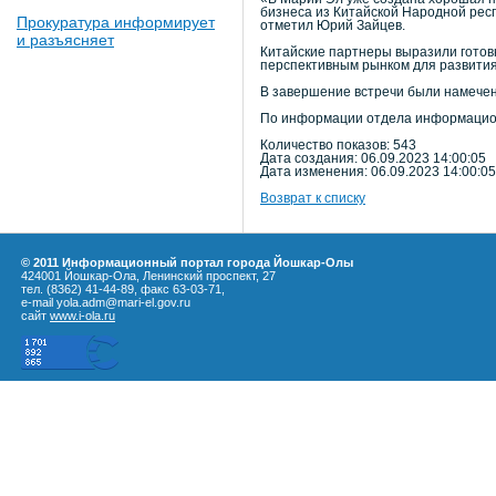
бизнеса из Китайской Народной респ
Прокуратура информирует
отметил Юрий Зайцев.
и разъясняет
Китайские партнеры выразили готов
перспективным рынком для развития
В завершение встречи были намечен
По информации отдела информацио
Количество показов: 543
Дата создания: 06.09.2023 14:00:05
Дата изменения: 06.09.2023 14:00:05
Возврат к списку
© 2011 Информационный портал города Йошкар-Олы
424001 Йошкар-Ола, Ленинский проспект, 27
тел. (8362) 41-44-89, факс 63-03-71,
e-mail yola.adm@mari-el.gov.ru
сайт
www.i-ola.ru