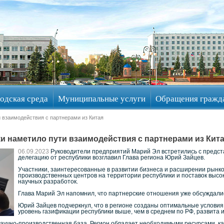
одская среда
Муниципальные услуги
Обращения гражд
 взаимодействия с партнерами из Китая
и наметило пути взаимодействия с партнерами из Кит
06.09.2023
Руководители предприятий Марий Эл встретились с предста
делегацию от республики возглавил Глава региона Юрий Зайцев.
Участники, заинтересованные в развитии бизнеса и расширении рынко
производственных центров на территории республики и поставок высо
научных разработок.
Глава Марий Эл напомнил, что партнерские отношения уже обсуждались
Юрий Зайцев подчеркнул, что в регионе созданы оптимальные условия
уровень газификации республики выше, чем в среднем по РФ, развита 
аучно-производственная база. Регион обладает необходимыми ресурсами, к