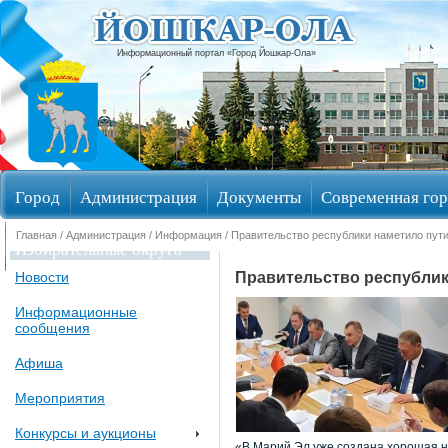
Информационный портал «Город Йошкар-Ола»
Город
Администрация
Документы
Современная гор
Главная
/
Администрация
/
Информация
/ Правительство республики наметило пути
Избирательные округа
Правительство республик
Новости
Информационные
сообщения
Афиша
Мероприятия
Конкурсы и аукционы
«В Марий Эл уже создана хорошая н