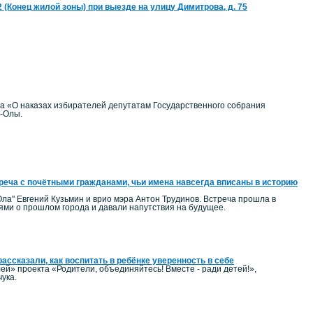
22 (Конец жилой зоны) при выезде на улицу Димитрова, д. 75
на «О наказах избирателей депутатам Государственного собрания
р-Олы.
реча с почётными гражданами, чьи имена навсегда вписаны в историю
ла" Евгений Кузьмин и врио мэра Антон Трудинов. Встреча прошла в
ми о прошлом города и давали напутствия на будущее.
ассказали, как воспитать в ребёнке уверенность в себе
ей» проекта «Родители, объединяйтесь! Вместе - ради детей!»,
ука.