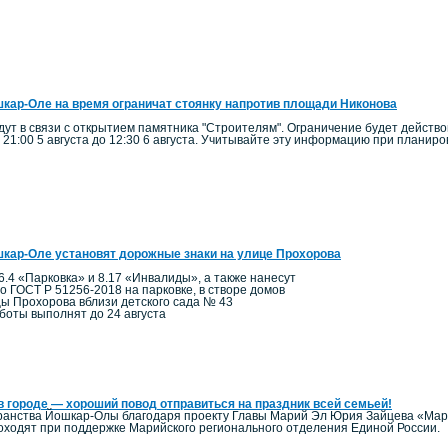
кар-Оле на время ограничат стоянку напротив площади Никонова
ут в связи с открытием памятника "Строителям". Ограничение будет действо
 21:00 5 августа до 12:30 6 августа. Учитывайте эту информацию при планир
кар-Оле установят дорожные знаки на улице Прохорова
6.4 «Парковка» и 8.17 «Инвалиды», а также нанесут
по ГОСТ Р 51256-2018 на парковке, в створе домов
цы Прохорова вблизи детского сада № 43
боты выполнят до 24 августа
в городе — хороший повод отправиться на праздник всей семьей!
ранства Йошкар-Олы благодаря проекту Главы Марий Эл Юрия Зайцева «Мари
ходят при поддержке Марийского регионального отделения Единой России.