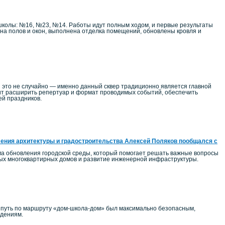
школы: №16, №23, №14. Работы идут полным ходом, и первые результаты
на полов и окон, выполнена отделка помещений, обновлены кровля и
 это не случайно — именно данный сквер традиционно является главной
т расширить репертуар и формат проводимых событий, обеспечить
ей праздников.
ения архитектуры и градостроительства Алексей Поляков пообщался с
ма обновления городской среды, который помогает решать важные вопросы
ных многоквартирных домов и развитие инженерной инфраструктуры.
ы путь по маршруту «дом-школа-дом» был максимально безопасным,
едениям.