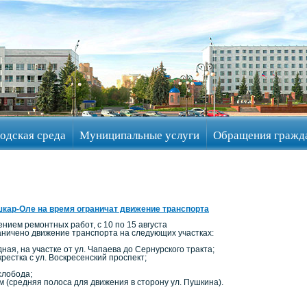
одская среда
Муниципальные услуги
Обращения гражд
кар-Оле на время ограничат движение транспорта
ением ремонтных работ, с 10 по 15 августа
раничено движение транспорта на следующих участках:
дная, на участке от ул. Чапаева до Сернурского тракта;
крестка с ул. Воскресенский проспект;
слобода;
м (средняя полоса для движения в сторону ул. Пушкина).