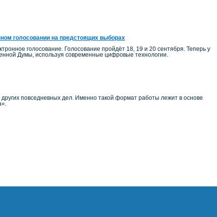
нном голосовании на предстоящих выборах
тронное голосование. Голосование пройдёт 18, 19 и 20 сентября. Теперь у
венной Думы, используя современные цифровые технологии.
и других повседневных дел. Именно такой формат работы лежит в основе
а».