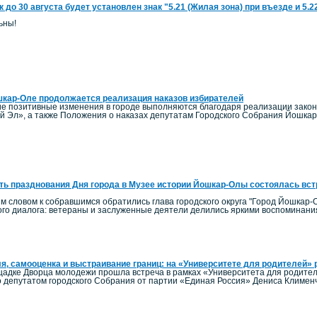
к до 30 августа будет установлен знак "5.21 (Жилая зона) при въезде и 5.
ьны!
кар-Оле продолжается реализация наказов избирателей
гие позитивные изменения в городе выполняются благодаря реализации зако
й Эл», а также Положения о наказах депутатам Городского Собрания Йошка
ть празднования Дня города в Музее истории Йошкар-Олы состоялась вст
м словом к собравшимся обратились глава городского округа "Город Йошкар-О
го диалога: ветераны и заслуженные деятели делились яркими воспоминания
я, самооценка и выстраивание границ: на «Университете для родителей» р
ощадке Дворца молодежи прошла встреча в рамках «Университета для родител
 депутатом городского Собрания от партии «Единая Россия» Дениса Клименч