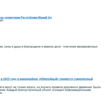
 на территории Республики Марий Эл
/с.
, силы и душу в благородное и важное дело - плетение маскировочных
 в 2025 году в микрорайоне «Юбилейный» появился современный
а могут не только играть, но изучать правила дорожного движения. Была
ением. Каждый благоустроенный объект оснащен информационными
ь.