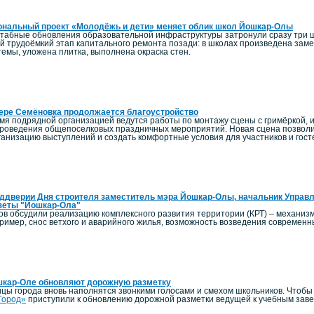
ональный проект «Молодёжь и дети» меняет облик школ Йошкар-Олы
штабные обновления образовательной инфраструктуры затронули сразу три 
й трудоёмкий этап капитального ремонта позади: в школах произведена заме
емы, уложена плитка, выполнена окраска стен.
ере Семёновка продолжается благоустройство
мя подрядной организацией ведутся работы по монтажу сцены с гримёркой, и
роведения общепоселковых праздничных мероприятий. Новая сцена позволи
ганизацию выступлений и создать комфортные условия для участников и гост
ддверии Дня строителя заместитель мэра Йошкар-Олы, начальник Управл
зеты "Йошкар-Ола"
ов обсудили реализацию комплексного развития территории (КРТ) – механиз
пример, снос ветхого и аварийного жилья, возможность возведения современ
шкар-Оле обновляют дорожную разметку
ицы города вновь наполнятся звонкими голосами и смехом школьников. Чтоб
Город»
приступили к обновлению дорожной разметки ведущей к учебным зав