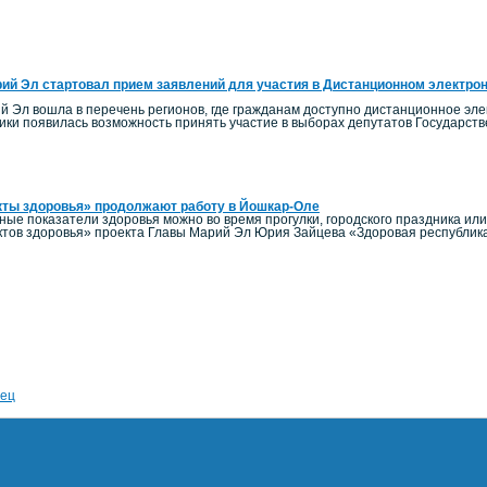
ий Эл стартовал прием заявлений для участия в Дистанционном электро
й Эл вошла в перечень регионов, где гражданам доступно дистанционное элек
ики появилась возможность принять участие в выборах депутатов Государст
кты здоровья» продолжают работу в Йошкар-Оле
ные показатели здоровья можно во время прогулки, городского праздника ил
тов здоровья» проекта Главы Марий Эл Юрия Зайцева «Здоровая республик
ец