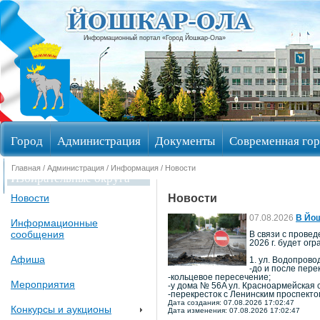
Информационный портал «Город Йошкар-Ола»
Город
Администрация
Документы
Современная гор
Главная
/
Администрация
/
Информация
/ Новости
Избирательные округа
Новости
Новости
07.08.2026
В Йош
Информационные
сообщения
В связи с провед
2026 г. будет ог
Афиша
1. ул. Водопрово
-до и после пере
-кольцевое пересечение;
Мероприятия
-у дома № 56A ул. Красноармейская 
-перекресток с Ленинским проспекто
Дата создания: 07.08.2026 17:02:47
Конкурсы и аукционы
Дата изменения: 07.08.2026 17:02:47