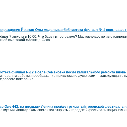
ю рождения Йошкар-Олы модельная библиотека-филиал № 1 приглашает 
йдет 7 августа в 10:00. Что будет в программе? Мастер-класс по изготовлен
ижной выставкой «Йошкар-Ола».
отека-филиал №12 в селе Семёновка после капитального ремонта вновь 
ым неделям работы, преображение пришлось по душе всем — заведующая отм
 взрослого поколения.
р-Оле 442: на площади Ленина пройдет открытый городской фестиваль 
ь рождения Йошкар-Олы состоится открытый городской фестиваль национальн