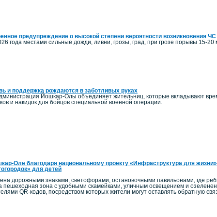
енное предупреждение о высокой степени вероятности возникновения ЧС
026 года местами сильные дожди, ливни, грозы, град, при грозе порывы 15-20 м
ь и поддержка рождаются в заботливых руках
администрация Йошкар-Олы объединяет жительниц, которые вкладывают время
ков и накидок для бойцов специальной военной операции.
кар-Оле благодаря национальному проекту «Инфраструктура для жизни»
огородок» для детей
на дорожными знаками, светофорами, остановочными павильонами, где ребят
а пешеходная зона с удобными скамейками, уличным освещением и озелен
телями QR-кодов, посредством которых жители могут оставлять обратную связ