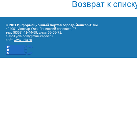
Возврат к списк
© 2011 Информационный портал города Йошкар-Олы
424001 Йошкар-Ола, Ленинский проспект, 27
тел. (8362) 41-44-89, факс 63-03-71,
e-mail yola.adm@mari-el.gov.ru
сайт
www.i-ola.ru