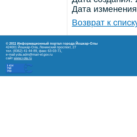
Дата изменения:
Возврат к списк
© 2011 Информационный портал города Йошкар-Олы
424001 Йошкар-Ола, Ленинский проспект, 27
тел. (8362) 41-44-89, факс 63-03-71,
e-mail yola.adm@mari-el.gov.ru
сайт
www.i-ola.ru