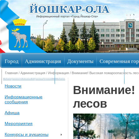
Информационный портал «Город Йошкар-Ола»
Город
Администрация
Документы
Современная гор
Главная
/
Администрация
/
Информация
/ Внимание! Высокая пожароопасность лес
Обращения граждан
Общественные обсуждения
Изби
Внимание!
Новости
Информационные
лесов
сообщения
Афиша
Мероприятия
Конкурсы и аукционы