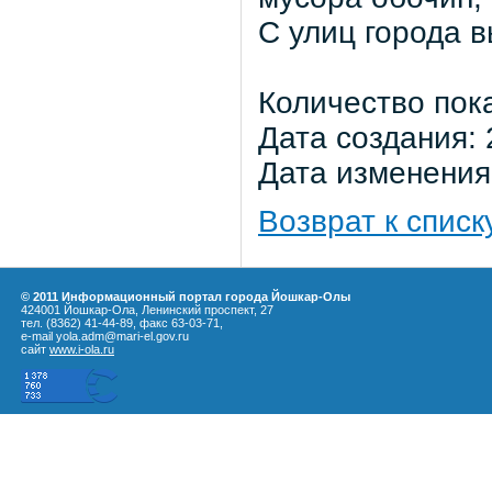
С улиц города в
Количество пок
Дата создания: 
Дата изменения:
Возврат к списк
© 2011 Информационный портал города Йошкар-Олы
424001 Йошкар-Ола, Ленинский проспект, 27
тел. (8362) 41-44-89, факс 63-03-71,
e-mail yola.adm@mari-el.gov.ru
сайт
www.i-ola.ru