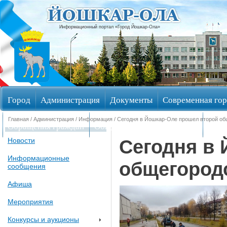
Информационный портал «Город Йошкар-Ола»
Город
Администрация
Документы
Современная гор
Главная
/
Администрация
/
Информация
/ Сегодня в Йошкар-Оле прошел второй об
Обращения граждан
Общественные обсуждения
Изби
Сегодня в
Новости
Информационные
общегород
сообщения
Афиша
Мероприятия
Конкурсы и аукционы