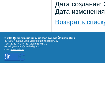
Дата создания: 
Дата изменения:
Возврат к списк
© 2011 Информационный портал города Йошкар-Олы
424001 Йошкар-Ола, Ленинский проспект, 27
тел. (8362) 41-44-89, факс 63-03-71,
e-mail yola.adm@mari-el.gov.ru
сайт
www.i-ola.ru