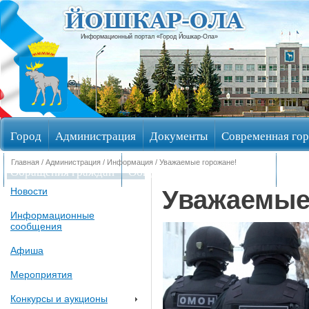
Информационный портал «Город Йошкар-Ола»
Город
Администрация
Документы
Современная гор
Главная
/
Администрация
/
Информация
/ Уважаемые горожане!
Обращения граждан
Общественные обсуждения
Изби
Уважаемые
Новости
Информационные
сообщения
Афиша
Мероприятия
Конкурсы и аукционы