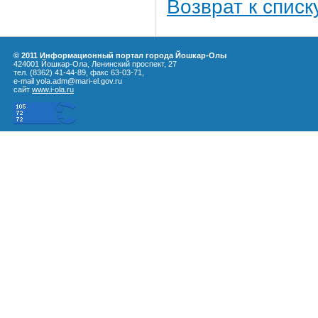
Возврат к списк
© 2011 Информационный портал города Йошкар-Олы
424001 Йошкар-Ола, Ленинский проспект, 27
тел. (8362) 41-44-89, факс 63-03-71,
e-mail yola.adm@mari-el.gov.ru
сайт
www.i-ola.ru