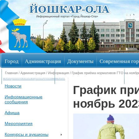
Информационный портал «Город Йошкар-Ола»
Город
Администрация
Документы
Современная гор
Главная
/
Администрация
/
Информация
/ График приёма нормативов ГТО на ноябрь
Обращения граждан
Общественные обсуждения
Изби
График пр
Новости
Информационные
ноябрь 202
сообщения
Афиша
Мероприятия
Конкурсы и аукционы