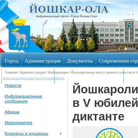
Информационный портал «Город Йошкар-Ола»
Город
Администрация
Документы
Современная гор
Главная
/
Администрация
/
Информация
/ Йошкаролинцы могут принять участие в 
Обращения граждан
Общественные обсуждения
Изби
Йошкароли
Новости
Информационные
в V юбилей
сообщения
Афиша
диктанте
Мероприятия
Конкурсы и аукционы