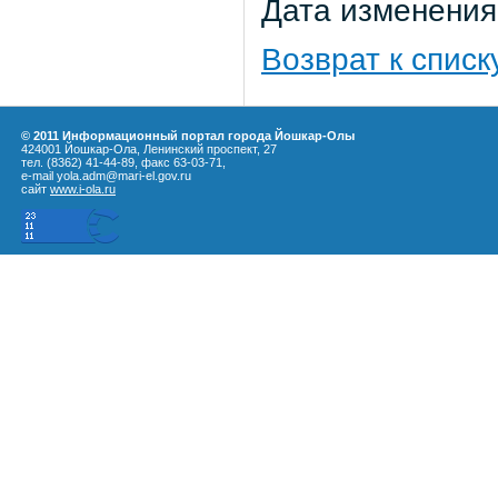
Дата изменения:
Возврат к списк
© 2011 Информационный портал города Йошкар-Олы
424001 Йошкар-Ола, Ленинский проспект, 27
тел. (8362) 41-44-89, факс 63-03-71,
e-mail yola.adm@mari-el.gov.ru
сайт
www.i-ola.ru