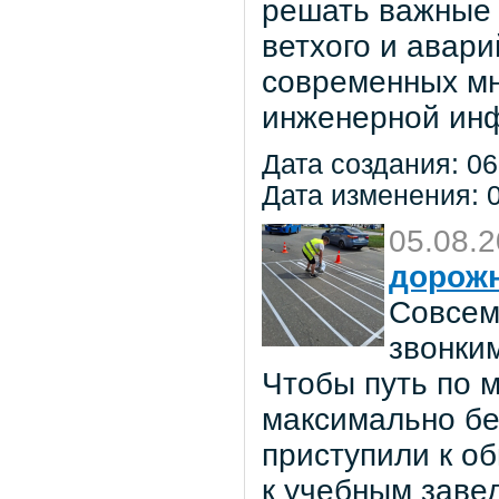
решать важные 
ветхого и авар
современных мн
инженерной инф
Дата создания: 06
Дата изменения: 0
05.08.
дорож
Совсем
звонки
Чтобы путь по 
максимально бе
приступили к о
к учебным заве