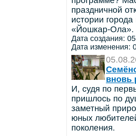
программе? Мас
праздничной от
истории города
«Йошкар-Ола».
Дата создания: 05
Дата изменения: 0
05.08.
Семёно
вновь 
И, судя по пер
пришлось по ду
заметный приро
юных любителей 
поколения.