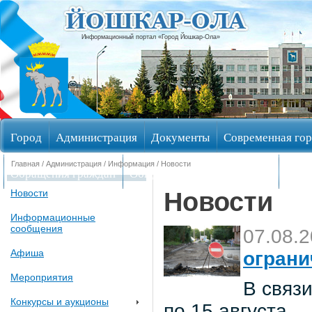
Информационный портал «Город Йошкар-Ола»
Город
Администрация
Документы
Современная гор
Главная
/
Администрация
/
Информация
/ Новости
Обращения граждан
Общественные обсуждения
Изби
Новости
Новости
Информационные
сообщения
07.08.
Афиша
ограни
Мероприятия
В связи
Конкурсы и аукционы
по 15 августа