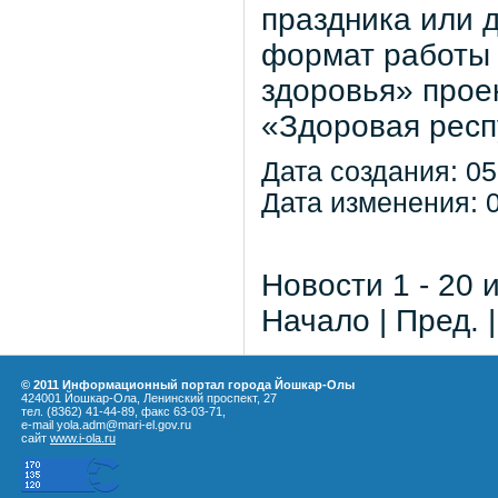
праздника или 
формат работы 
здоровья» прое
«Здоровая респ
Дата создания: 05
Дата изменения: 0
Новости 1 - 20 
Начало | Пред. 
© 2011 Информационный портал города Йошкар-Олы
424001 Йошкар-Ола, Ленинский проспект, 27
тел. (8362) 41-44-89, факс 63-03-71,
e-mail yola.adm@mari-el.gov.ru
сайт
www.i-ola.ru