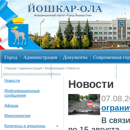
Информационный портал «Город Йошкар-Ола»
Город
Администрация
Документы
Современная гор
Главная
/
Администрация
/
Информация
/ Новости
Обращения граждан
Общественные обсуждения
Изби
Новости
Новости
Информационные
сообщения
07.08.
Афиша
ограни
Мероприятия
В связи
Конкурсы и аукционы
по 15 августа