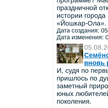
программе? Мас
праздничной от
истории города
«Йошкар-Ола».
Дата создания: 05
Дата изменения: 0
05.08.
Семёно
вновь 
И, судя по пер
пришлось по ду
заметный приро
юных любителей 
поколения.