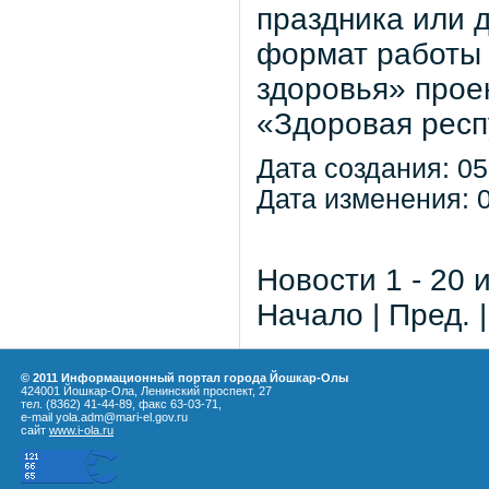
праздника или 
формат работы 
здоровья» прое
«Здоровая респ
Дата создания: 05
Дата изменения: 0
Новости 1 - 20 
Начало | Пред. 
© 2011 Информационный портал города Йошкар-Олы
424001 Йошкар-Ола, Ленинский проспект, 27
тел. (8362) 41-44-89, факс 63-03-71,
e-mail yola.adm@mari-el.gov.ru
сайт
www.i-ola.ru