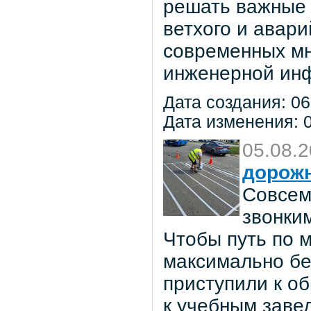
решать важные 
ветхого и авар
современных мн
инженерной инф
Дата создания: 06
Дата изменения: 0
05.08.
дорож
Совсем
звонки
Чтобы путь по 
максимально бе
приступили к о
к учебным заве