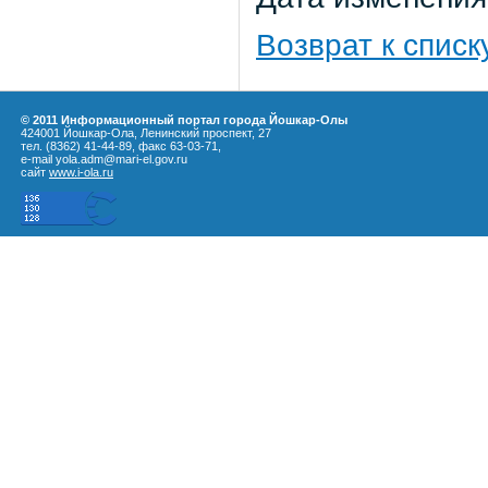
Возврат к списк
© 2011 Информационный портал города Йошкар-Олы
424001 Йошкар-Ола, Ленинский проспект, 27
тел. (8362) 41-44-89, факс 63-03-71,
e-mail yola.adm@mari-el.gov.ru
сайт
www.i-ola.ru