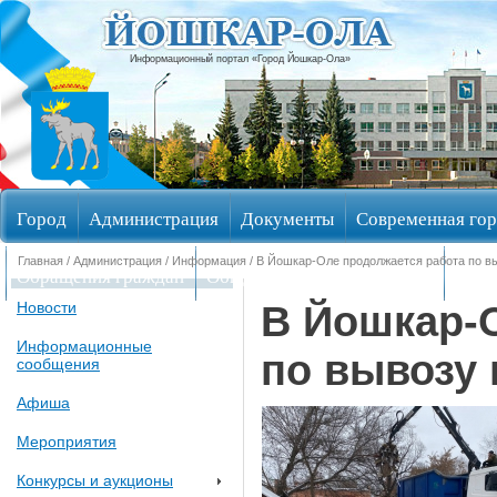
Информационный портал «Город Йошкар-Ола»
Город
Администрация
Документы
Современная гор
Главная
/
Администрация
/
Информация
/ В Йошкар-Оле продолжается работа по в
Обращения граждан
Общественные обсуждения
Изби
В Йошкар-
Новости
Информационные
по вывозу 
сообщения
Афиша
Мероприятия
Конкурсы и аукционы