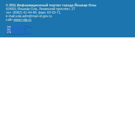
© 2011 Информационный портал города Йошкар-Олы
424001 Йошкар-Ола, Ленинский проспект, 27
тел. (8362) 41-44-89, факс 63-03-71,
e-mail yola.adm@mari-el.gov.ru
сайт
www.i-ola.ru