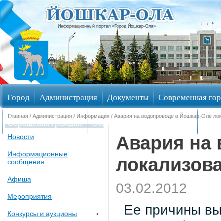
Информационный портал «Город Йошкар-Ола»
Город
Администрация
Документы
Современная гор
Главная
/
Администрация
/
Информация
/ Авария на водопроводе в Йошкар-Оле ло
Обращения граждан
Общественные обсуждения
Изби
Авария на
Новости
Информационные
локализов
сообщения
Афиша
03.02.2012
Мероприятия
Ее причины выя
Конкурсы и аукционы