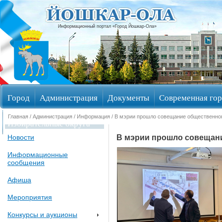
Информационный портал «Город Йошкар-Ола»
Город
Администрация
Документы
Современная гор
Главная
/
Администрация
/
Информация
/ В мэрии прошло совещание общественног
Избирательные округа
В мэрии прошло совещани
Новости
Информационные
сообщения
Афиша
Мероприятия
Конкурсы и аукционы