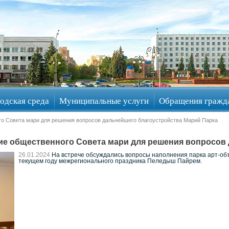
одская среда
Муниципальные услуги
Обращения гражд
о Совета мари для решения вопросов дальнейшего благоустройства Марий Парка
е общественного Совета мари для решения вопросов 
26.01.2024
На встрече обсуждались вопросы наполнения парка арт-объе
текущем году межрегионального праздника Пеледыш Пайрем.