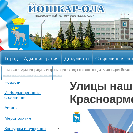
Информационный портал «Город Йошкар-Ола»
Город
Администрация
Документы
Современная гор
Главная
/
Администрация
/
Информация
/ Улицы нашего города: Красноармейская 
Обращения граждан
Общественные обсуждения
Изби
Улицы наше
Новости
Информационные
Красноарм
сообщения
Афиша
Мероприятия
Конкурсы и аукционы