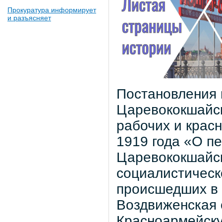
Прокуратура информирует
и разъясняет
Постановления 
Царевококшайск
рабочих и крас
1919 года «О п
Царевококшайск
социалистическ
происшедших в 
Воздвиженская 
Красноармейску