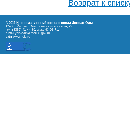
Возврат к списк
© 2011 Информационный портал города Йошкар-Олы
424001 Йошкар-Ола, Ленинский проспект, 27
тел. (8362) 41-44-89, факс 63-03-71,
e-mail yola.adm@mari-el.gov.ru
сайт
www.i-ola.ru