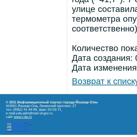
улице составила
термометра опус
соответственно)
Количество пок
Дата создания: 
Дата изменения:
Возврат к списк
© 2011 Информационный портал города Йошкар-Олы
424001 Йошкар-Ола, Ленинский проспект, 27
тел. (8362) 41-44-89, факс 63-03-71,
e-mail yola.adm@mari-el.gov.ru
сайт
www.i-ola.ru