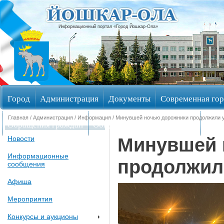
Информационный портал «Город Йошкар-Ола»
Город
Администрация
Документы
Современная гор
Главная
/
Администрация
/
Информация
/ Минувшей ночью дорожники продолжили у
Обращения граждан
Общественные обсуждения
Изби
Минувшей 
Новости
Информационные
продолжили
сообщения
Афиша
Мероприятия
Конкурсы и аукционы