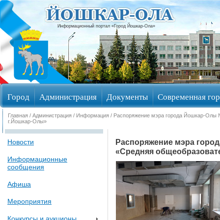
Информационный портал «Город Йошкар-Ола»
Город
Администрация
Документы
Современная гор
Главная
/
Администрация
/
Информация
/ Распоряжение мэра города Йошкар-Олы 
Избирательные округа
г.Йошкар-Олы»
Распоряжение мэра город
Новости
«Средняя общеобразоват
Информационные
сообщения
Афиша
Мероприятия
Конкурсы и аукционы