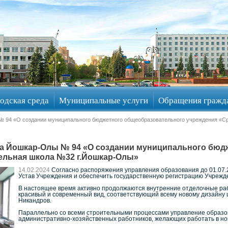
одская среда
Муниципальные услуги
Обращения гражд
№ 94 «О создании муниципального бюджетного общеобразовательного учреждения «
а Йошкар-Олы № 94 «О создании муниципального бюд
ельная школа №32 г.Йошкар-Олы»
14.02.2024
Согласно распоряжения управления образования до 01.07.
Устав Учреждения и обеспечить государственную регистрацию Учрежде
В настоящее время активно продолжаются внутренние отделочные раб
красивый и современный вид, соответствующий всему новому дизайну 
Никандров.
Параллельно со всеми строительными процессами управление образо
административно-хозяйственных работников, желающих работать в но