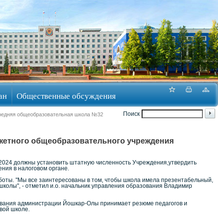
ан
Общественные обсуждения
Поиск
Средняя общеобразовательная школа №32
жетного общеобразовательного учреждения
2024 должны установить штатную численность Учреждения,утвердить
ния в налоговом органе.
оты. "Мы все заинтересованы в том, чтобы школа имела презентабельный,
школы", - отметил и.о. начальник управления образования Владимир
вания администрации Йошкар-Олы принимает резюме педагогов и
вой школе.