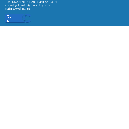
тел. (8362) 41-44-89, факс 63-03-71,
e-mail yola.adm@mari-el.gov.ru
сайт
www.i-ola.ru