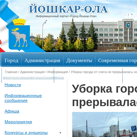
Информационный портал «Город Йошкар-Ола»
Город
Администрация
Документы
Современная гор
Главная
/
Администрация
/
Информация
/ Уборка города от снега не прерывалась 
Обращения граждан
Общественные обсуждения
Изби
Уборка гор
Новости
Информационные
прерывала
сообщения
Афиша
Мероприятия
Конкурсы и аукционы