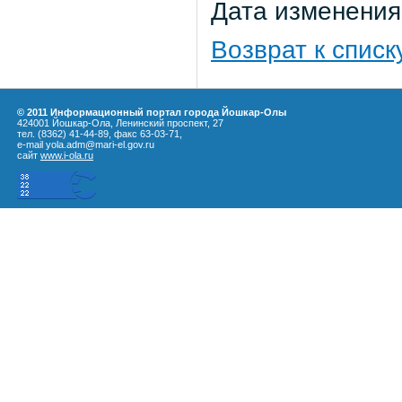
Дата изменения:
Возврат к списк
© 2011 Информационный портал города Йошкар-Олы
424001 Йошкар-Ола, Ленинский проспект, 27
тел. (8362) 41-44-89, факс 63-03-71,
e-mail yola.adm@mari-el.gov.ru
сайт
www.i-ola.ru