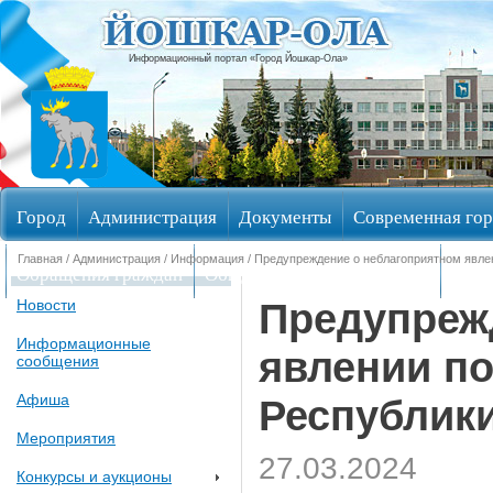
Информационный портал «Город Йошкар-Ола»
Город
Администрация
Документы
Современная гор
Главная
/
Администрация
/
Информация
/ Предупреждение о неблагоприятном явле
Обращения граждан
Общественные обсуждения
Изби
Предупреж
Новости
Информационные
явлении по
сообщения
Афиша
Республик
Мероприятия
27.03.2024
Конкурсы и аукционы