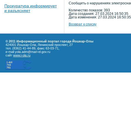
Сообщить о нарушениях электроснаб
Прокуратура информирует
и разъясняет
Количество показов: 393
Дата создания: 27.03.2024 16:50:35
Дата изменения: 27.03.2024 16:50:35
Возврат к списку
© 2011 Информационный портал города Йошкар-Олы
424001 Йошкар-Ола, Ленинский проспект, 27
тел. (8362) 41-44-89, факс 63-03-71,
e-mail yola.adm@mari-el.gov.ru
сайт
www.i-ola.ru