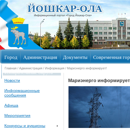
Информационный портал «Город Йошкар-Ола»
Город
Администрация
Документы
Современная гор
Главная
/
Администрация
/
Информация
/ Мариэнерго информирует!
Избирательные округа
Мариэнерго информирует
Новости
Информационные
сообщения
Афиша
Мероприятия
Конкурсы и аукционы