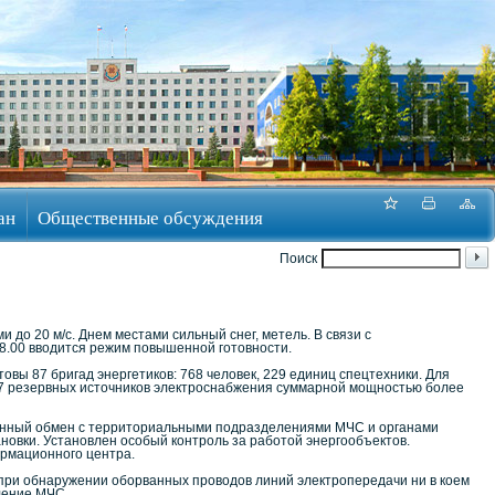
ан
Общественные обсуждения
Поиск
до 20 м/с. Днем местами сильный снег, метель. В связи с
8.00 вводится режим повышенной готовности.
вы 87 бригад энергетиков: 768 человек, 229 единиц спецтехники. Для
17 резервных источников электроснабжения суммарной мощностью более
нный обмен с территориальными подразделениями МЧС и органами
овки. Установлен особый контроль за работой энергообъектов.
рмационного центра.
при обнаружении оборванных проводов линий электропередачи ни в коем
ление МЧС.