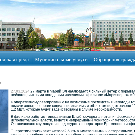
одская среда
Муниципальные услуги
Обращения гражд
!
27.03.2024
27 марта в Марий Эл наблюдается сильный ветер с порывами 
неблагоприятными погодными явлениями в филиале «Мариэнерго» с 0
К оперативному реагированию на возможные последствия непогоды гото
подачи электроэнергии социально значимым объектам подготовлено 
1,2 МВт, которые будут задействованы в случае необходимости.
В филиале работает оперативный Штаб, осуществляется информацио
исполнительной власти, ведется непрерывный мониторинг метеообстан
Организовано круглосуточное дежурство операторов Временного инфо
Энергетики призывают жителей быть внимательными и осторожными, 
случае не приближаться к ним, а сообщить в энергокомпанию или отде