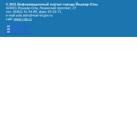
© 2011 Информационный портал города Йошкар-Олы
424001 Йошкар-Ола, Ленинский проспект, 27
тел. (8362) 41-44-89, факс 63-03-71,
e-mail yola.adm@mari-el.gov.ru
сайт
www.i-ola.ru