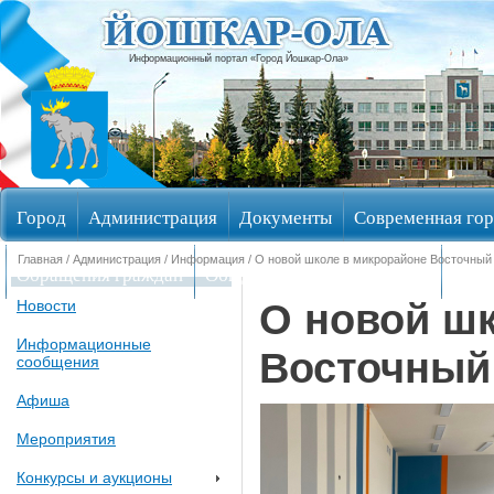
Информационный портал «Город Йошкар-Ола»
Город
Администрация
Документы
Современная гор
Главная
/
Администрация
/
Информация
/ О новой школе в микрорайоне Восточный
Обращения граждан
Общественные обсуждения
Изби
О новой ш
Новости
Информационные
Восточный
сообщения
Афиша
Мероприятия
Конкурсы и аукционы