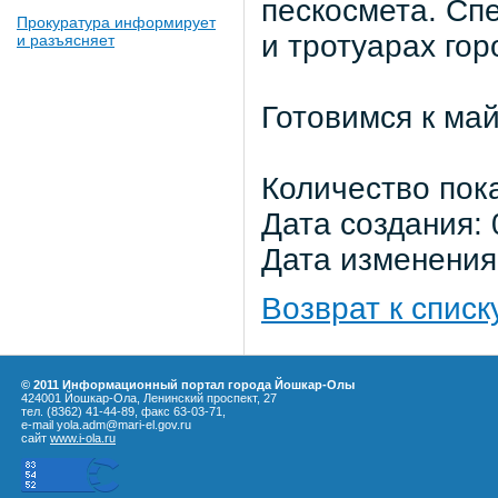
пескосмета. Сп
Прокуратура информирует
и тротуарах гор
и разъясняет
Готовимся к ма
Количество пок
Дата создания: 
Дата изменения:
Возврат к списк
© 2011 Информационный портал города Йошкар-Олы
424001 Йошкар-Ола, Ленинский проспект, 27
тел. (8362) 41-44-89, факс 63-03-71,
e-mail yola.adm@mari-el.gov.ru
сайт
www.i-ola.ru