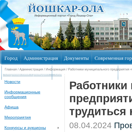
Информационный портал «Город Йошкар-Ола»
Город
Администрация
Документы
Современная гор
Главная
/
Администрация
/
Информация
/ Работники муниципального предприятия 
Обращения граждан
Общественные обсуждения
Изби
Работники
Новости
Информационные
предприят
сообщения
Афиша
трудиться
Мероприятия
08.04.2024
Пров
Конкурсы и аукционы