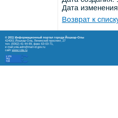
Дата изменения:
Возврат к списк
© 2011 Информационный портал города Йошкар-Олы
424001 Йошкар-Ола, Ленинский проспект, 27
тел. (8362) 41-44-89, факс 63-03-71,
e-mail yola.adm@mari-el.gov.ru
сайт
www.i-ola.ru