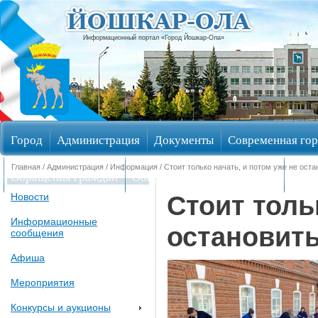
Информационный портал «Город Йошкар-Ола»
Город
Администрация
Документы
Современная гор
Главная
/
Администрация
/
Информация
/ Стоит только начать, и потом уже не ост
Обращения граждан
Общественные обсуждения
Изби
Стоит толь
Новости
Информационные
остановит
сообщения
Афиша
Мероприятия
Конкурсы и аукционы