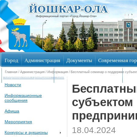
Информационный портал «Город Йошкар-Ола»
Город
Администрация
Документы
Современная гор
Главная
/
Администрация
/
Информация
/ Бесплатный семинар о поддержке субъек
Обращения граждан
Общественные обсуждения
Изби
Бесплатны
Новости
Информационные
субъектом 
сообщения
Афиша
предприни
Мероприятия
18.04.2024
Конкурсы и аукционы