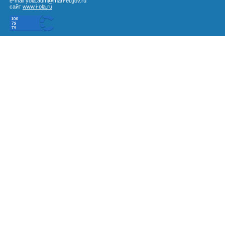
e-mail yola.adm@mari-el.gov.ru
сайт
www.i-ola.ru