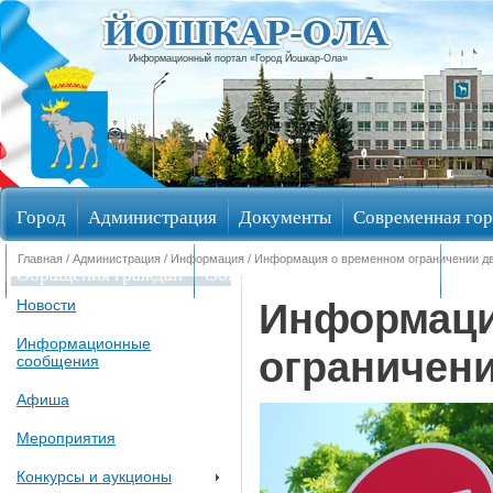
Информационный портал «Город Йошкар-Ола»
Город
Администрация
Документы
Современная гор
Главная
/
Администрация
/
Информация
/ Информация о временном ограничении д
Обращения граждан
Общественные обсуждения
Изби
Информаци
Новости
Информационные
ограничен
сообщения
Афиша
Мероприятия
Конкурсы и аукционы