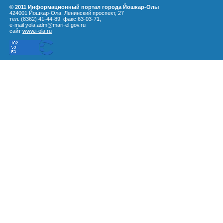
© 2011 Информационный портал города Йошкар-Олы
424001 Йошкар-Ола, Ленинский проспект, 27
тел. (8362) 41-44-89, факс 63-03-71,
e-mail yola.adm@mari-el.gov.ru
сайт
www.i-ola.ru