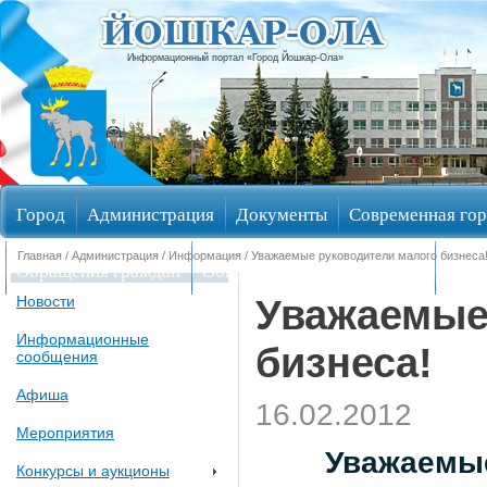
Информационный портал «Город Йошкар-Ола»
Город
Администрация
Документы
Современная гор
Главная
/
Администрация
/
Информация
/ Уважаемые руководители малого бизнеса
Обращения граждан
Общественные обсуждения
Изби
Уважаемые
Новости
Информационные
бизнеса!
сообщения
Афиша
16.02.2012
Мероприятия
Уважаемые
Конкурсы и аукционы