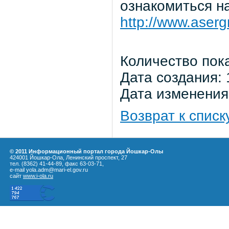
ознакомиться н
http://www.aserg
Количество пок
Дата создания: 
Дата изменения:
Возврат к списк
© 2011 Информационный портал города Йошкар-Олы
424001 Йошкар-Ола, Ленинский проспект, 27
тел. (8362) 41-44-89, факс 63-03-71,
e-mail yola.adm@mari-el.gov.ru
сайт
www.i-ola.ru