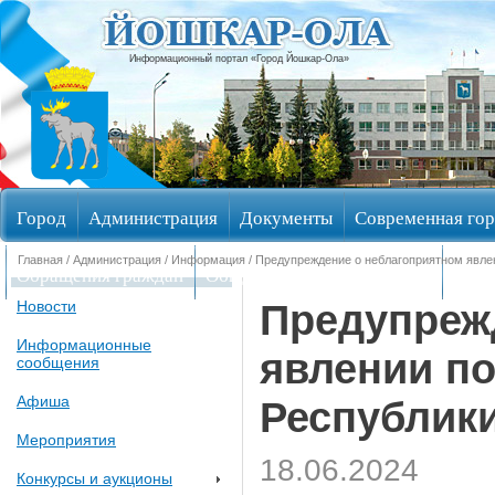
Информационный портал «Город Йошкар-Ола»
Город
Администрация
Документы
Современная гор
Главная
/
Администрация
/
Информация
/ Предупреждение о неблагоприятном явле
Обращения граждан
Общественные обсуждения
Изби
Предупреж
Новости
Информационные
явлении по
сообщения
Афиша
Республик
Мероприятия
18.06.2024
Конкурсы и аукционы