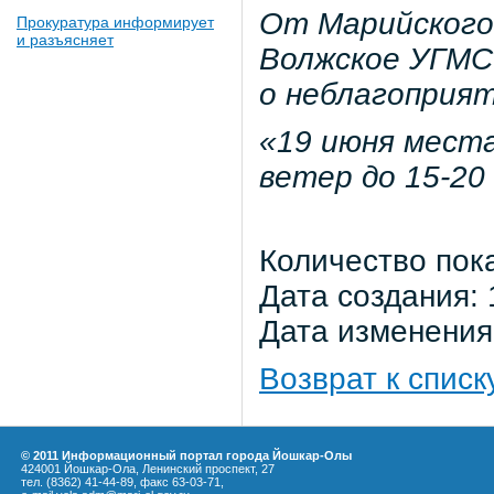
От Марийского
Прокуратура информирует
и разъясняет
Волжское УГМС 
о неблагоприят
«19 июня места
ветер до 15-20 
Количество пок
Дата создания: 
Дата изменения:
Возврат к списк
© 2011 Информационный портал города Йошкар-Олы
424001 Йошкар-Ола, Ленинский проспект, 27
тел. (8362) 41-44-89, факс 63-03-71,