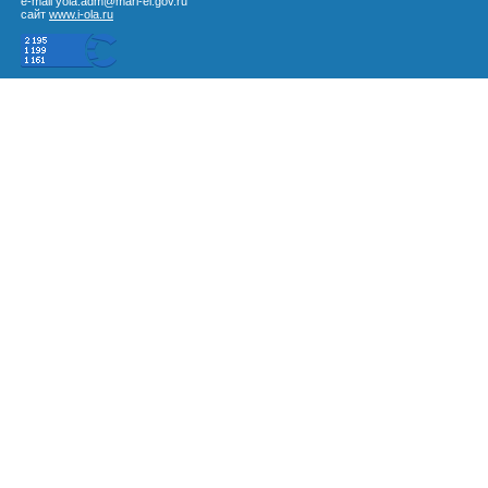
e-mail yola.adm@mari-el.gov.ru
сайт
www.i-ola.ru