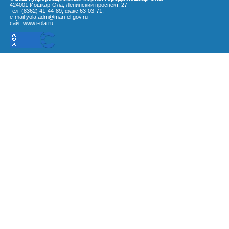
424001 Йошкар-Ола, Ленинский проспект, 27
тел. (8362) 41-44-89, факс 63-03-71,
e-mail yola.adm@mari-el.gov.ru
сайт
www.i-ola.ru