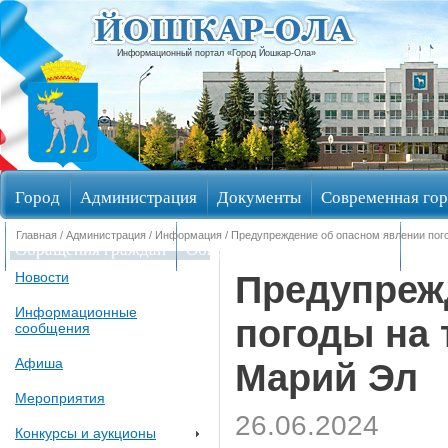
Информационный портал «Город Йошкар-Ола»
Город
Администрация
Документы
Современная гор
Главная
/
Администрация
/
Информация
/ Предупреждение об опасном явлении пог
Обращения граждан
Общественные обсуждения
Изби
Предупреж
Новости
Информационные
погоды на 
сообщения
Афиша
Марий Эл
Мероприятия
26.06.2024
Конкурсы и аукционы