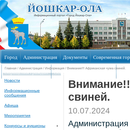
Информационный портал «Город Йошкар-Ола»
Город
Администрация
Документы
Современная гор
Главная
/
Администрация
/
Информация
/ Внимание!!! Африканская чума свиней.
Обращения граждан
Общественные обсуждения
Изби
Внимание!!
Новости
Информационные
свиней.
сообщения
Афиша
10.07.2024
Мероприятия
Администрация 
Конкурсы и аукционы