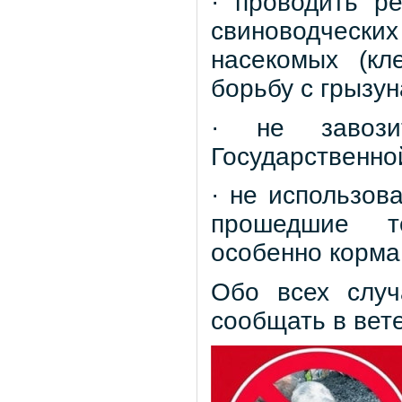
· проводить р
свиноводчес
насекомых (кл
борьбу с грызун
· не завози
Государственно
· не использов
прошедшие те
особенно корма
Обо всех случ
сообщать в вет