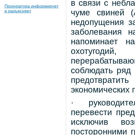
в связи с небл
Прокуратура информирует
чуме свиней (
и разъясняет
недопущения з
заболевания н
напоминает н
охотугодий
перерабатыв
соблюдать ряд 
предотвратит
экономических 
· руководите
перевести пре
исключив воз
посторонними г