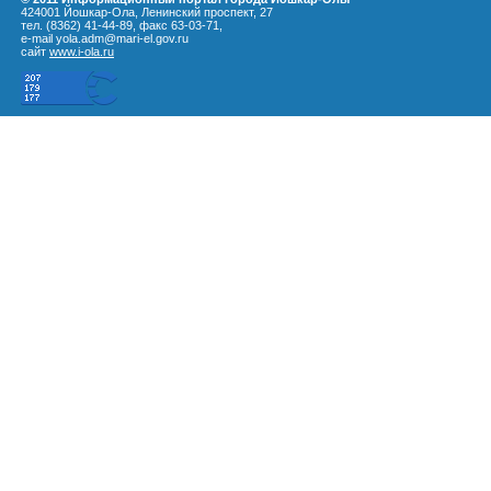
424001 Йошкар-Ола, Ленинский проспект, 27
тел. (8362) 41-44-89, факс 63-03-71,
e-mail yola.adm@mari-el.gov.ru
сайт
www.i-ola.ru