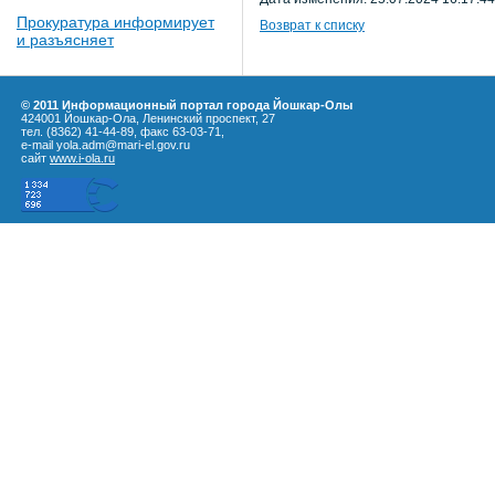
Прокуратура информирует
Возврат к списку
и разъясняет
© 2011 Информационный портал города Йошкар-Олы
424001 Йошкар-Ола, Ленинский проспект, 27
тел. (8362) 41-44-89, факс 63-03-71,
e-mail yola.adm@mari-el.gov.ru
сайт
www.i-ola.ru