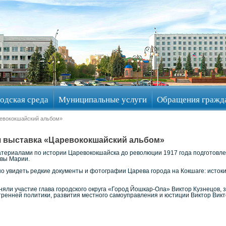
одская среда
Муниципальные услуги
Обращения гражд
ревококшайский альбом»
я выставка «Царевококшайский альбом»
териалами по истории Царевококшайска до революции 1917 года подготовл
евы Марии.
 увидеть редкие документы и фотографии Царева города на Кокшаге: истоки, 
яли участие глава городского округа «Город Йошкар-Ола» Виктор Кузнецов, 
тренней политики, развития местного самоуправления и юстиции Виктор Викт