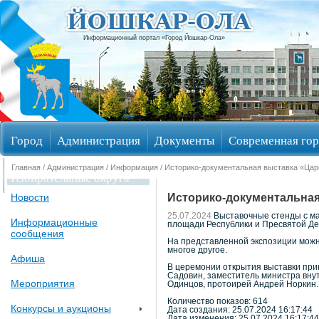
Информационный портал «Город Йошкар-Ола»
Город
Администрация
Документы
Современная гор
Главная
/
Администрация
/
Информация
/ Историко-документальная выставка «Ца
Избирательные округа
Историко-документальна
Новости
25.07.2024
Выставочные стенды с ма
Информационные
площади Республики и Пресвятой Д
сообщения
На представленной экспозиции можно
многое другое.
Афиша
В церемонии открытия выставки прин
Садовин, заместитель министра вну
Мероприятия
Одинцов, протоирей Андрей Норкин.
Количество показов: 614
Конкурсы и аукционы
Дата создания: 25.07.2024 16:17:44
Дата изменения: 25.07.2024 16:17:44