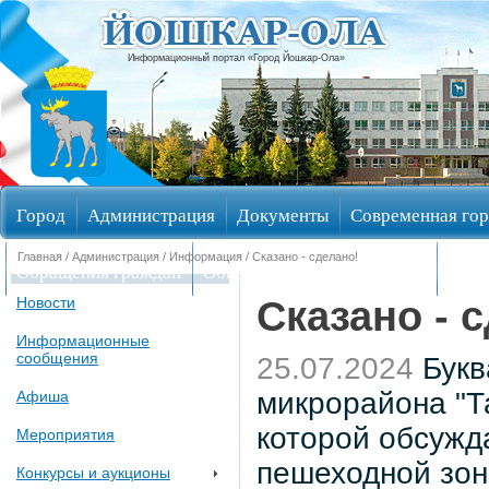
Информационный портал «Город Йошкар-Ола»
Город
Администрация
Документы
Современная гор
Главная
/
Администрация
/
Информация
/ Сказано - сделано!
Обращения граждан
Общественные обсуждения
Изби
Сказано - 
Новости
Информационные
сообщения
25.07.2024
Букв
микрорайона "Т
Афиша
которой обсужд
Мероприятия
пешеходной зон
Конкурсы и аукционы