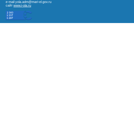
e-mail yola.adm@mari-el.gov.ru
сайт
www.i-ola.ru