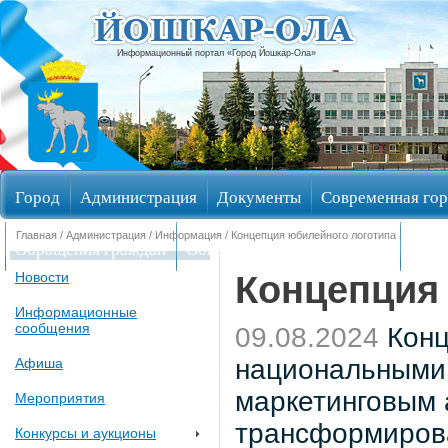
Информационный портал «Город Йошкар-Ола»
Город
Администрация
Документы
Современная гор
Главная
/
Администрация
/
Информация
/ Концепция юбилейного логотипа
Обращения граждан
Общественные обсуждения
Изби
Концепция
Новости
Информационные
сообщения
09.08.2024
Конц
национальными 
Афиша
маркетинговым 
Мероприятия
трансформирова
Конкурсы и аукционы