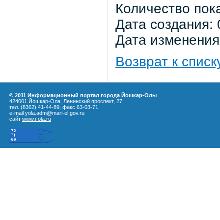
Количество пок
Дата создания: 
Дата изменения:
Возврат к списк
© 2011 Информационный портал города Йошкар-Олы
424001 Йошкар-Ола, Ленинский проспект, 27
тел. (8362) 41-44-89, факс 63-03-71,
e-mail yola.adm@mari-el.gov.ru
сайт
www.i-ola.ru