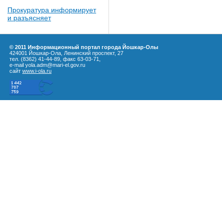
Прокуратура информирует
и разъясняет
© 2011 Информационный портал города Йошкар-Олы
424001 Йошкар-Ола, Ленинский проспект, 27
тел. (8362) 41-44-89, факс 63-03-71,
e-mail yola.adm@mari-el.gov.ru
сайт
www.i-ola.ru