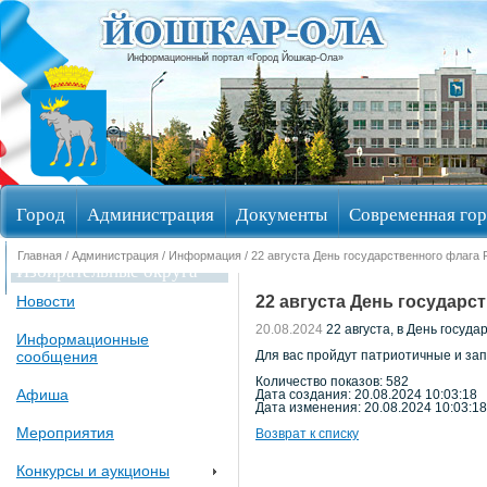
Информационный портал «Город Йошкар-Ола»
Город
Администрация
Документы
Современная гор
Главная
/
Администрация
/
Информация
/ 22 августа День государственного флага
Избирательные округа
22 августа День государ
Новости
20.08.2024
22 августа, в День госуд
Информационные
сообщения
Для вас пройдут патриотичные и за
Количество показов: 582
Афиша
Дата создания: 20.08.2024 10:03:18
Дата изменения: 20.08.2024 10:03:18
Мероприятия
Возврат к списку
Конкурсы и аукционы