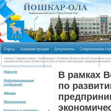
Информационный портал «Город Йошкар-Ола»
Город
Администрация
Документы
Современная гор
Главная
/
Администрация
/
Информация
/ В рамках Всероссийской программы по р
Обращения граждан
Общественные обсуждения
Изби
экономической зоне «Алабуга» состоится проект для молодых предпринимателей в
В рамках 
Новости
Информационные
по развит
сообщения
Афиша
предприни
Мероприятия
экономичес
Конкурсы и аукционы