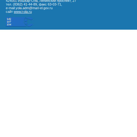
424001 Йошкар-Ола, Ленинский проспект, 27
тел. (8362) 41-44-89, факс 63-03-71,
e-mail yola.adm@mari-el.gov.ru
сайт
www.i-ola.ru