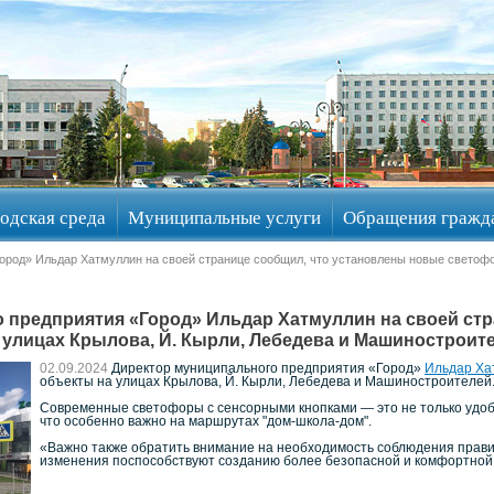
одская среда
Муниципальные услуги
Обращения гражд
Город» Ильдар Хатмуллин на своей странице сообщил, что установлены новые светофо
 предприятия «Город» Ильдар Хатмуллин на своей ст
улицах Крылова, Й. Кырли, Лебедева и Машиностроит
02.09.2024
Директор муниципального предприятия «Город»
Ильдар Ха
объекты на улицах Крылова, Й. Кырли, Лебедева и Машиностроителей
Современные светофоры с сенсорными кнопками — это не только удобс
что особенно важно на маршрутах "дом-школа-дом".
«Важно также обратить внимание на необходимость соблюдения правил
изменения поспособствуют созданию более безопасной и комфортной г