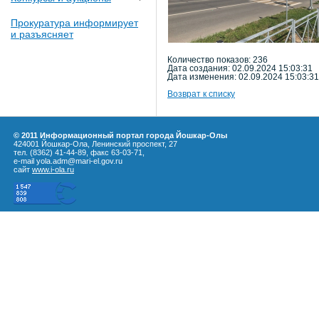
Прокуратура информирует
и разъясняет
Количество показов: 236
Дата создания: 02.09.2024 15:03:31
Дата изменения: 02.09.2024 15:03:31
Возврат к списку
© 2011 Информационный портал города Йошкар-Олы
424001 Йошкар-Ола, Ленинский проспект, 27
тел. (8362) 41-44-89, факс 63-03-71,
e-mail yola.adm@mari-el.gov.ru
сайт
www.i-ola.ru