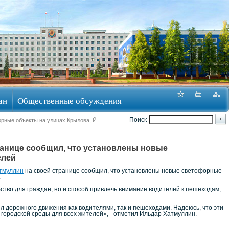
ан
Общественные обсуждения
Поиск
рные объекты на улицах Крылова, Й.
ранице сообщил, что установлены новые
елей
тмуллин
на своей странице сообщил, что установлены новые светофорные
.
тво для граждан, но и способ привлечь внимание водителей к пешеходам,
 дорожного движения как водителями, так и пешеходами. Надеюсь, что эти
ородской среды для всех жителей», - отметил Ильдар Хатмуллин.