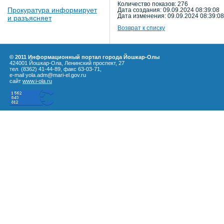
Количество показов: 276
Прокуратура информирует
Дата создания: 09.09.2024 08:39:08
Дата изменения: 09.09.2024 08:39:08
и разъясняет
Возврат к списку
© 2011 Информационный портал города Йошкар-Олы
424001 Йошкар-Ола, Ленинский проспект, 27
тел. (8362) 41-44-89, факс 63-03-71,
e-mail yola.adm@mari-el.gov.ru
сайт
www.i-ola.ru