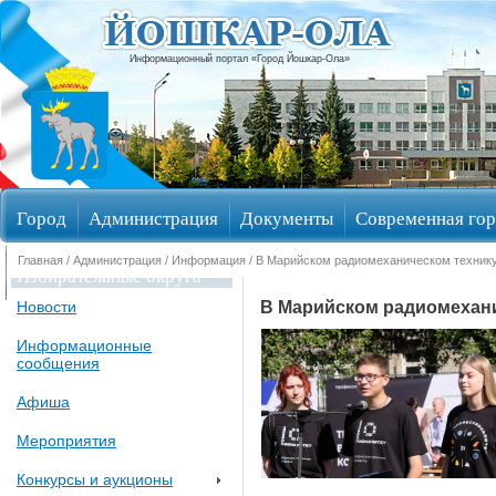
Информационный портал «Город Йошкар-Ола»
Город
Администрация
Документы
Современная гор
Главная
/
Администрация
/
Информация
/ В Марийском радиомеханическом техник
Избирательные округа
В Марийском радиомехани
Новости
Информационные
сообщения
Афиша
Мероприятия
Конкурсы и аукционы