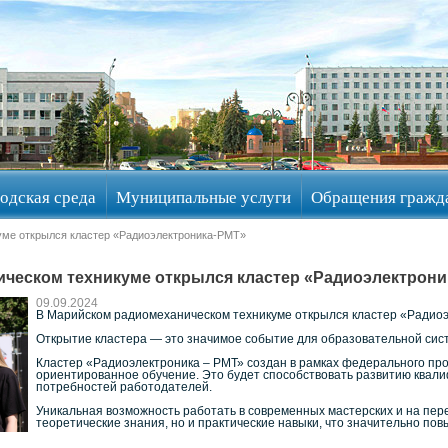
одская среда
Муниципальные услуги
Обращения гражд
уме открылся кластер «Радиоэлектроника-РМТ»
ческом техникуме открылся кластер «Радиоэлектрони
09.09.2024
В Марийском радиомеханическом техникуме открылся кластер «Радио
Открытие кластера — это значимое событие для образовательной сис
Кластер «Радиоэлектроника – РМТ» создан в рамках федерального пр
ориентированное обучение. Это будет способствовать развитию квал
потребностей работодателей.
Уникальная возможность работать в современных мастерских и на пер
теоретические знания, но и практические навыки, что значительно пов