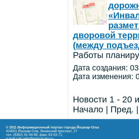
дорожн
«Инвал
размет
дворовой терр
(между подъез
Работы планиру
Дата создания: 03
Дата изменения: 0
Новости 1 - 20 
Начало | Пред. 
© 2011 Информационный портал города Йошкар-Олы
424001 Йошкар-Ола, Ленинский проспект, 27
тел. (8362) 41-44-89, факс 63-03-71,
e-mail yola.adm@mari-el.gov.ru