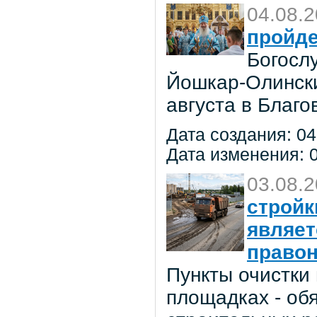
04.08.
пройде
Богосл
Йошкар-Олински
августа в Благ
Дата создания: 04
Дата изменения: 0
03.08.
стройк
являе
право
Пункты очистки
площадках - об