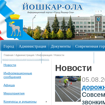
Информационный портал «Город Йошкар-Ола»
Город
Администрация
Документы
Современная гор
Главная
/
Администрация
/
Информация
/ Новости
Обращения граждан
Общественные обсуждения
Изби
Новости
Новости
Информационные
сообщения
05.08.
Афиша
дорож
Совсем
Мероприятия
звонки
Конкурсы и аукционы