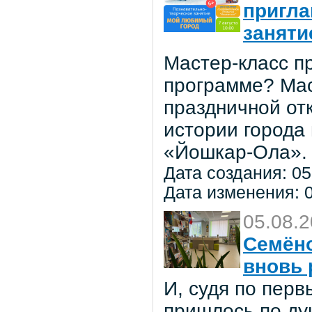
пригла
заняти
Мастер-класс пр
программе? Мас
праздничной от
истории города
«Йошкар-Ола».
Дата создания: 05
Дата изменения: 0
05.08.
Семёно
вновь 
И, судя по пер
пришлось по ду