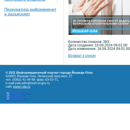
Прокуратура информирует
и разъясняет
Количество показов: 383
Дата создания: 18.09.2024 09:01:00
Дата изменения: 18.09.2024 09:01:00
Возврат к списку
© 2011 Информационный портал города Йошкар-Олы
424001 Йошкар-Ола, Ленинский проспект, 27
тел. (8362) 41-44-89, факс 63-03-71,
e-mail yola.adm@mari-el.gov.ru
сайт
www.i-ola.ru