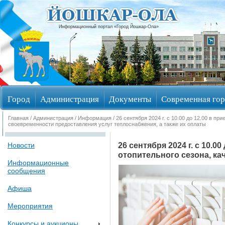
Информационный портал «Город Йошкар-Ола»
Город
Администрация
Документы
Современная гор
Главная
/
Администрация
/
Информация
/ 26 сентября 2024 г. с 10.00 до 12.00 в 
Избирательные округа
своевременности предоставления услуг теплоснабжения, а также их оплаты
26 сентября 2024 г. с 10.
Новости
отопительного сезона, ка
Информационные
сообщения
Афиша
Мероприятия
Конкурсы и аукционы