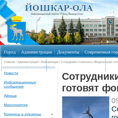
Информационный портал «Город Йошкар-Ола»
Город
Администрация
Документы
Современная гор
Главная
/
Администрация
/
Информация
/ Сотрудники столичного «Водоканала» гот
Обращения граждан
Общественные обсуждения
Изби
Сотрудник
Новости
Информационные
готовят фо
сообщения
Афиша
0
Мероприятия
С
Конкурсы и аукционы
г