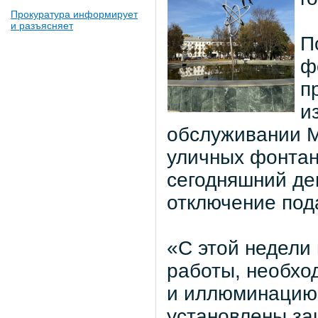
Прокуратура информирует
и разъясняет
П
ф
п
и
обслуживании М
уличных фонтан
сегодняшний де
отключение под
«С этой недели
работы, необхо
и иллюминацию.
установлены за