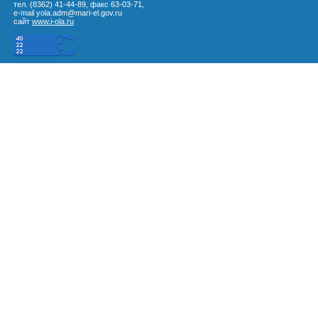
тел. (8362) 41-44-89, факс 63-03-71,
e-mail yola.adm@mari-el.gov.ru
сайт
www.i-ola.ru