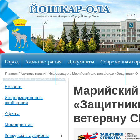
Информационный портал «Город Йошкар-Ола»
Город
Администрация
Документы
Современная гор
Главная
/
Администрация
/
Информация
/ Марийский филиал фонда «Защитники От
Обращения граждан
Общественные обсуждения
Изби
Марийский
Новости
Информационные
«Защитник
сообщения
Афиша
ветерану С
Мероприятия
Конкурсы и аукционы