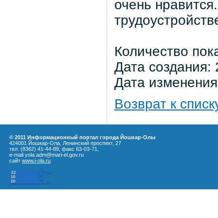
очень нравится
трудоустройств
Количество пок
Дата создания: 
Дата изменения:
Возврат к списк
© 2011 Информационный портал города Йошкар-Олы
424001 Йошкар-Ола, Ленинский проспект, 27
тел. (8362) 41-44-89, факс 63-03-71,
e-mail yola.adm@mari-el.gov.ru
сайт
www.i-ola.ru