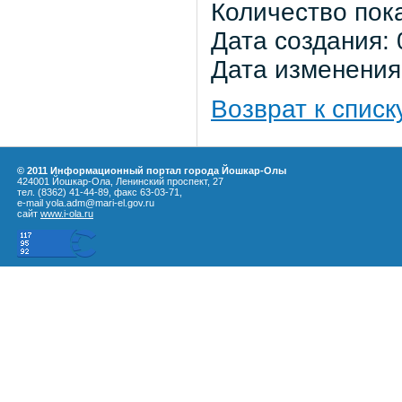
Количество пок
Дата создания: 
Дата изменения:
Возврат к списк
© 2011 Информационный портал города Йошкар-Олы
424001 Йошкар-Ола, Ленинский проспект, 27
тел. (8362) 41-44-89, факс 63-03-71,
e-mail yola.adm@mari-el.gov.ru
сайт
www.i-ola.ru