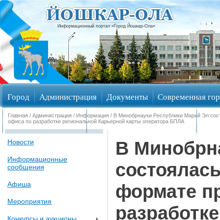
Информационный портал «Город Йошкар-Ола»
Город
Администрация
Документы
Современная гор
Главная
/
Администрация
/
Информация
/ В Минобрнауки Республики Марий Эл сос
Обращения граждан
Общественные обсуждения
Изби
офиса по разработке региональной Карьерной карты оператора БПЛА
В Минобрн
Новости
Информационные
состоялась
сообщения
Афиша
формате п
Мероприятия
разработке
Конкурсы и аукционы