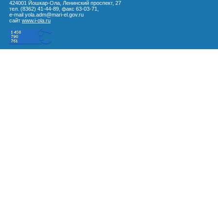
424001 Йошкар-Ола, Ленинский проспект, 27
тел. (8362) 41-44-89, факс 63-03-71,
e-mail yola.adm@mari-el.gov.ru
сайт
www.i-ola.ru