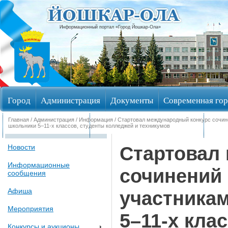
Информационный портал «Город Йошкар-Ола»
Город
Администрация
Документы
Современная гор
Главная
/
Администрация
/
Информация
/ Стартовал международный конкурс сочине
Обращения граждан
Общественные обсуждения
Изби
школьники 5–11-х классов, студенты колледжей и техникумов
Стартовал
Новости
Информационные
сочинений 
сообщения
Афиша
участникам
Мероприятия
5–11-х кла
Конкурсы и аукционы