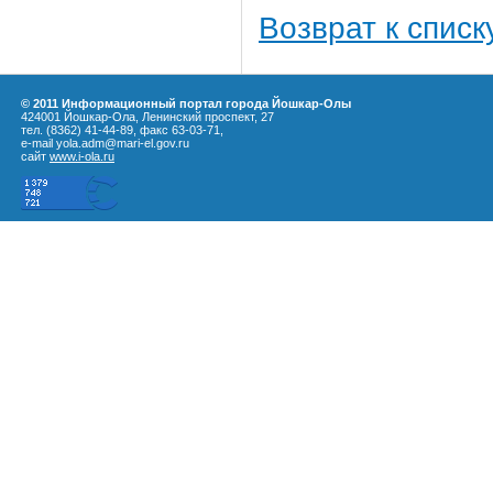
Возврат к списк
© 2011 Информационный портал города Йошкар-Олы
424001 Йошкар-Ола, Ленинский проспект, 27
тел. (8362) 41-44-89, факс 63-03-71,
e-mail yola.adm@mari-el.gov.ru
сайт
www.i-ola.ru