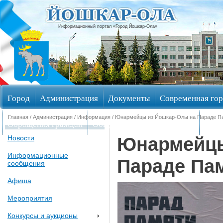
Информационный портал «Город Йошкар-Ола»
Город
Администрация
Документы
Современная гор
Главная
/
Администрация
/
Информация
/ Юнармейцы из Йошкар-Олы на Параде П
Обращения граждан
Общественные обсуждения
Изби
Юнармейцы
Новости
Информационные
Параде Па
сообщения
Афиша
Мероприятия
Конкурсы и аукционы