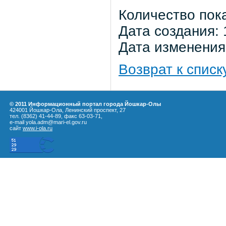
Количество пок
Дата создания: 
Дата изменения:
Возврат к списк
© 2011 Информационный портал города Йошкар-Олы
424001 Йошкар-Ола, Ленинский проспект, 27
тел. (8362) 41-44-89, факс 63-03-71,
e-mail yola.adm@mari-el.gov.ru
сайт
www.i-ola.ru