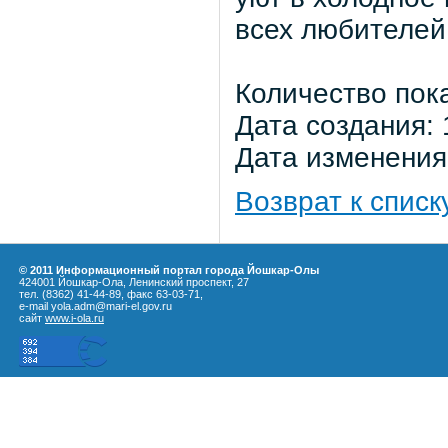
всех любителей
Количество пок
Дата создания: 
Дата изменения:
Возврат к списк
© 2011 Информационный портал города Йошкар-Олы
424001 Йошкар-Ола, Ленинский проспект, 27
тел. (8362) 41-44-89, факс 63-03-71,
e-mail yola.adm@mari-el.gov.ru
сайт
www.i-ola.ru