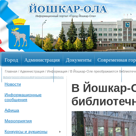
Информационный портал «Город Йошкар-Ола»
Город
Администрация
Документы
Современная гор
Главная
/
Администрация
/
Информация
/ В Йошкар-Оле преображаются библиотеч
Обращения граждан
Общественные обсуждения
Изби
В Йошкар-
Новости
Информационные
библиотеч
сообщения
Афиша
Мероприятия
Конкурсы и аукционы