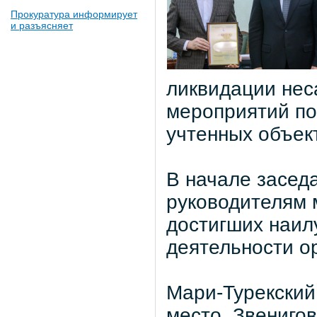
Прокуратура информирует
и разъясняет
ликвидации нес
мероприятий по
учтенных объек
В начале засед
руководителям 
достигших наил
деятельности о
Мари-Турекский
место, Звенигов