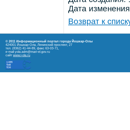
Дата изменения:
Возврат к списк
© 2011 Информационный портал города Йошкар-Олы
424001 Йошкар-Ола, Ленинский проспект, 27
тел. (8362) 41-44-89, факс 63-03-71,
e-mail yola.adm@mari-el.gov.ru
сайт
www.i-ola.ru