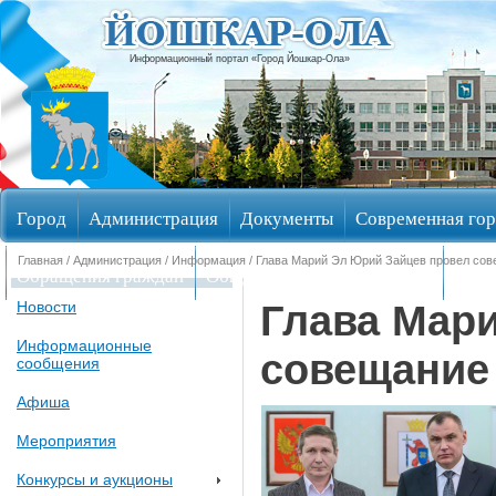
Информационный портал «Город Йошкар-Ола»
Город
Администрация
Документы
Современная гор
Главная
/
Администрация
/
Информация
/ Глава Марий Эл Юрий Зайцев провел со
Обращения граждан
Общественные обсуждения
Изби
Глава Мар
Новости
Информационные
совещание
сообщения
Афиша
Мероприятия
Конкурсы и аукционы