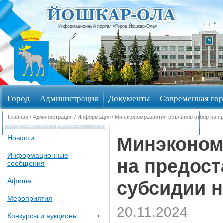
Информационный портал «Город Йошкар-Ола»
Город
Администрация
Документы
Современная гор
Главная
/
Администрация
/
Информация
/ Минэкономразвития объявило отбор на п
Обращения граждан
Общественные обсуждения
Изби
Минэконом
Новости
Информационные
на предост
сообщения
Афиша
субсидии н
Мероприятия
20.11.2024
Конкурсы и аукционы