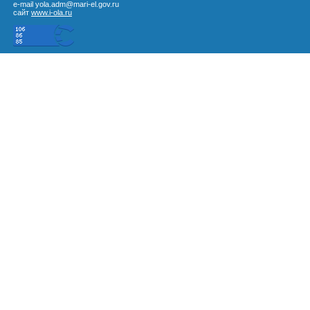
e-mail yola.adm@mari-el.gov.ru
сайт
www.i-ola.ru