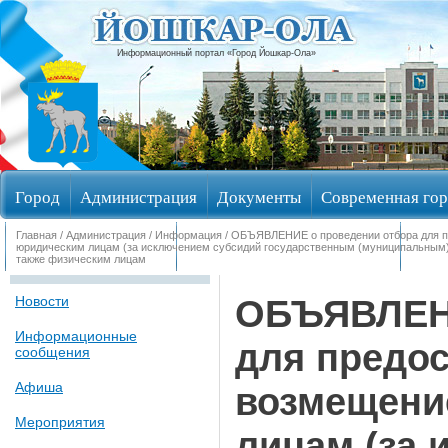
Информационный портал «Город Йошкар-Ола»
Город
Администрация
Документы
Современная гор
Главная
/
Администрация
/
Информация
/ ОБЪЯВЛЕНИЕ о проведении отбора для п
Обращения граждан
Общественные обсуждения
Изби
юридическим лицам (за исключением субсидий государственным (муниципальным)
также физическим лицам
ОБЪЯВЛЕНИ
Новости
Информационные
для предос
сообщения
Афиша
возмещени
Мероприятия
лицам (за 