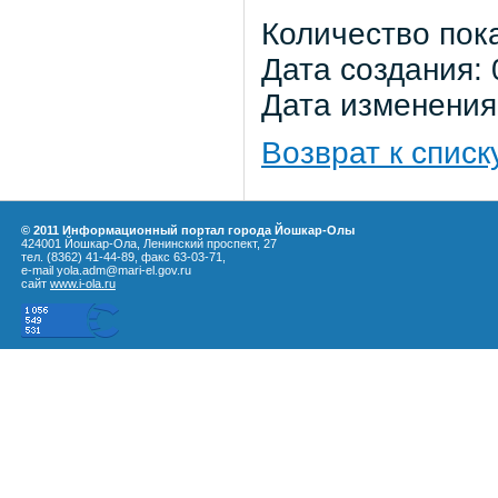
Количество пок
Дата создания: 
Дата изменения:
Возврат к списк
© 2011 Информационный портал города Йошкар-Олы
424001 Йошкар-Ола, Ленинский проспект, 27
тел. (8362) 41-44-89, факс 63-03-71,
e-mail yola.adm@mari-el.gov.ru
сайт
www.i-ola.ru